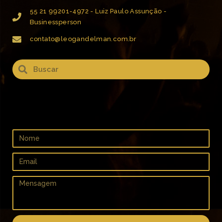
55 21 99201-4972 - Luiz Paulo Assunção -
Businessperson
contato@leogandelman.com.br