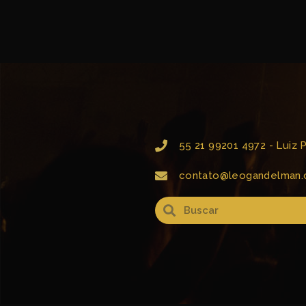
55 21 99201 4972 - Luiz
contato@leogandelman.