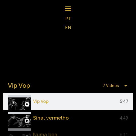
PT
EN
Vídeos
>
Vídeos
Vip Vop
7 Videos
Vip Vop
5:47
Sinal vermelho
4:49
Numa boa
6:11