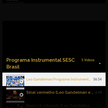
Por causa de você - Participação Milton Nascimento - DVD Sabe Você - Leo Gandelman.mp4
6:32
Futuros amantes - Participação Chico Buarque - DVD Sabe Você - Leo Gandelman.mp4
6:27
Coração vagabundo - Participação Leila Pinheiro - DVD Sabe Você - Leo Gandelman.mp4
7:09
Chuva (Instrumental) - DVD Sabe Você - Leo Gandelman.mp4
6:08
Programa Instrumental SESC
Chove lá fora - Participação Caetano Veloso - DVD Sabe Você - Leo Gandelman.mp4
5 Videos
6:38
Brasil
Aos pés da Santa Cruz - Participação Luiz Melodia - DVD Sabe Você - Leo Gandelman.mp4
6:37
Leo Gandelman Programa Instrumental Sesc Brasil.mp4
56:54
Amargura (instrumental) - DVD Sabe Você - Leo Gandelman.mp4
7:41
Sinal vermelho (Leo Gandelman e David Feldman) Instrumental SESC Brasil.mp4
4:49
Nego tá sabendo (Leo Gandelman e David Feldman) Instrumental SESC Brasil.mp4
4:33