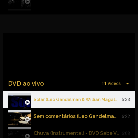
Neshama
4:53
Nego tá sabendo
4:49
Luz Azul
6:58
Lançamento
6:10
DVD ao vivo
11 Videos
Solar (Leo Gandelman & Willian Magalhães) - DVD Ao Vivo.mp4
5:33
Sem comentários (Leo Gandelman -- Bruno Cardozo) - Leo Gandelman - DVD Ao Vivo.mp4
6:22
Chuva (Instrumental) - DVD Sabe Você - Leo Gandelman.mp4
6:08