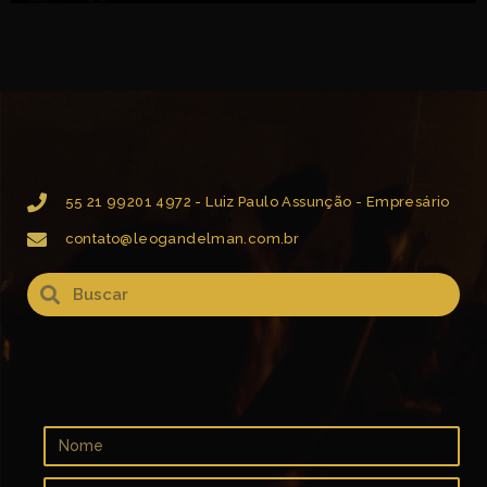
Solar (Leo Gandelman e William Magalhães) Instrumental SESC Brasil.mp4
8:17
Furuvudé (Leo Gandelman e William Magalhães) Instrumental SESC Brasil.mp4
8:46
55 21 99201 4972 - Luiz Paulo Assunção - Empresário
contato@leogandelman.com.br