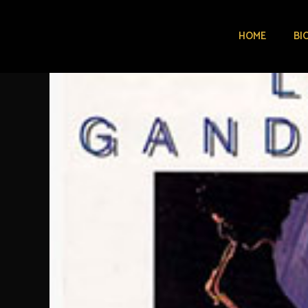
HOME
BI