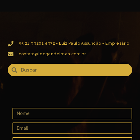
55 21 99201 4972 - Luiz Paulo Assunção - Empresário
contato@leogandelman.com.br