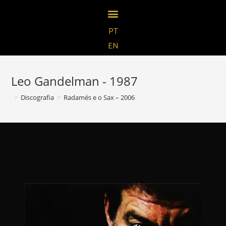
PT
EN
Leo Gandelman - 1987
>
Discografia
>
Radamés e o Sax – 2006