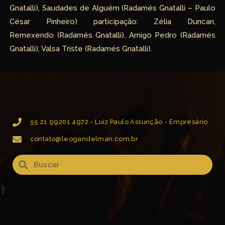
Gnatalli), Saudades de Alguém (Radamés Gnatalli – Paulo
César Pinheiro) participação: Zélia Duncan,
Remexendo (Radamés Gnatalli), Amigo Pedro (Radamés
Gnatalli), Valsa Triste (Radamés Gnatalli).
55 21 99201 4972 - Luiz Paulo Assunção - Empresário
contato@leogandelman.com.br