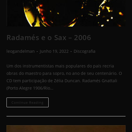
Radamés e o Sax – 2006
leogandelman
Junho 19, 2022
Discografia
Um dos instrumentistas mais populares do país recria
obras do maestro para sopro, no ano de seu centenário. O
CD tem participação de Zélia Duncan. Radamés Gnattali
(Porto Alegre 1906/Rio…
Continue Reading