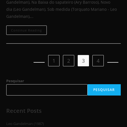
Gandelman), Na Baixa do sapateiro (Ary Barroso), Novo
dia (Leo Gandelman), Sob medida (Torquato Mariano - Leo
Gandelman),…
Continue Reading
1
2
3
4
Pesquisar
PESQUISAR
Recent Posts
Leo Gandelman (1987)