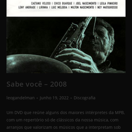
Sabe você – 2008
leogandelman
Junho 19, 2022
Discografia
Um DVD que reúne alguns dos maiores intérpretes da MPB,
com um repertório só de clássicos da nossa música, com
arranjos que valorizam os músicos que a interpretam sob