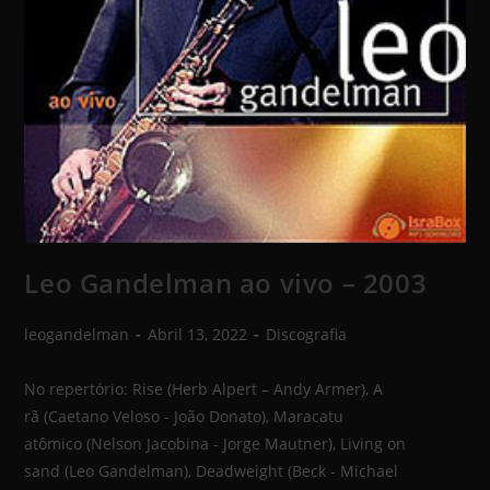
Leo Gandelman ao vivo – 2003
leogandelman
Abril 13, 2022
Discografia
No repertório: Rise (Herb Alpert – Andy Armer), A
rã (Caetano Veloso - João Donato), Maracatu
atômico (Nelson Jacobina - Jorge Mautner), Living on
sand (Leo Gandelman), Deadweight (Beck - Michael