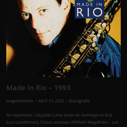
Made in Rio – 1993
leogandelman
Abril 13, 2022
Discografia
No repertório: Calçadão (Uma tarde de domingo no Rio) -
(Leo Gandelman), Coisas pessoais (William Magalhães - Leo