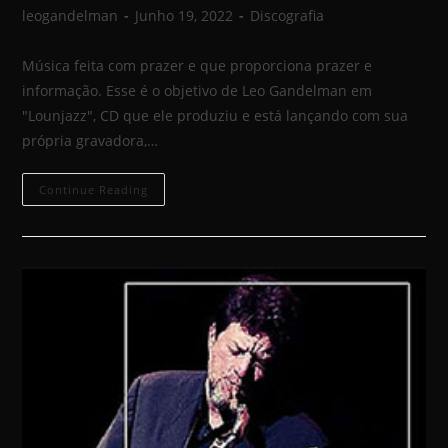
leogandelman
Junho 19, 2022
Discografia
Música feita com prazer e que proporciona prazer e
informação. Esse é o objetivo de Leo Gandelman em
"Lounjazz", CD que ele produziu e está lançando com sua
própria gravadora,…
Continue Reading