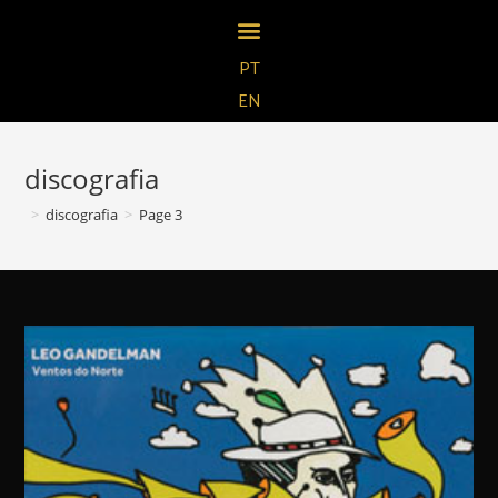
PT
EN
discografia
>
discografia
>
Page 3