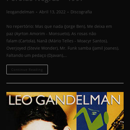
leogandelman
Abril 13, 2022
Discografia
No repertório: Mas que nada (Jorge Ben), Me deixa em
paz (Ayrton Amorim - Monsueto), As rosas não
falam (Cartola), Nanã (Mário Telles - Moacyr Santos),
Overjoyed (Stevie Wonder), Mr. Funk samba (Jamil Joanes),
Faltando um pedaço (Djavan),…
Continue Reading