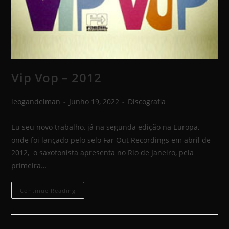
Vip Vop – 2012
leogandelman
Junho 19, 2022
Discografia
Eu seu novo trabalho, já na segunda edição na Europa,
onde foi lançado pelo selo Far Out Recordings em abril de
2012, o saxofonista apresenta no Rio de Janeiro, pela
primeira…
Continue Reading